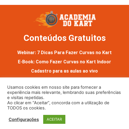
Conteúdos Gratuitos
Webinar: 7 Dicas Para Fazer Curvas no Kart
E-Book: Como Fazer Curvas no Kart Indoor
Cadastro para as aulas ao vivo
Usamos cookies em nosso site para fornecer a
experiência mais relevante, lembrando suas preferências
e visitas repetidas.
Ao clicar em “Aceitar”, concorda com a utilização de
TODOS os cookies.
Todos os direitos reservados. Academia do Kart® é uma marca
Configurações
ACEITAR
registrada e o seu uso sem a devida autorização é proibido.