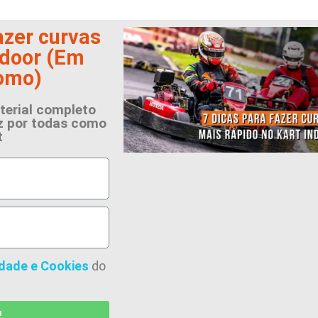
azer curvas
ndoor (Em
romo)
terial completo
ez por todas como
t
idade e Cookies
do
!