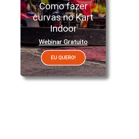
Como fazer
curvas no Kart
Indoor
Webinar Gratuito
EU QUERO!