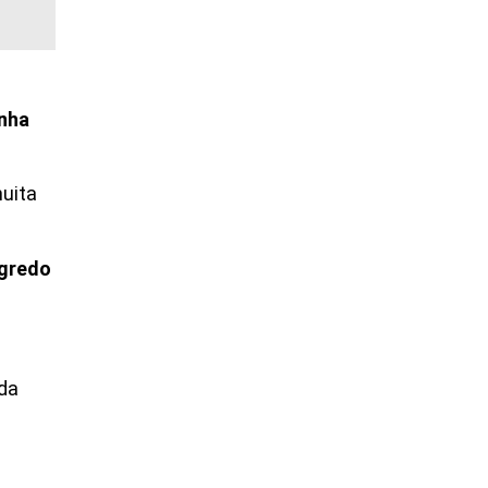
enha
muita
gredo
da