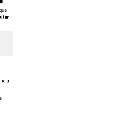
 que
utar
ência
e