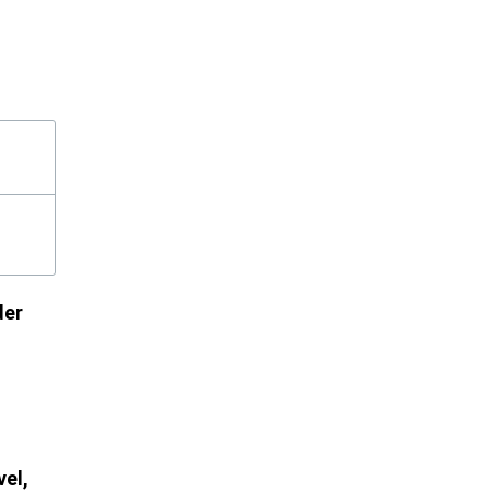
der
el,