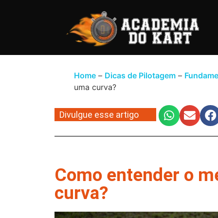
Home
Dicas de Pilotagem
Fundame
uma curva?
Divulgue esse artigo
Como entender o me
curva?